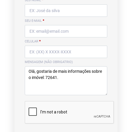
SEU NOME
*
SEU E-MAIL
*
CELULAR
*
MENSAGEM (NÃO OBRIGATRIO)