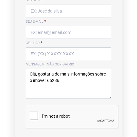
SEU NOME
*
SEU E-MAIL
*
CELULAR
*
MENSAGEM (NÃO OBRIGATRIO)