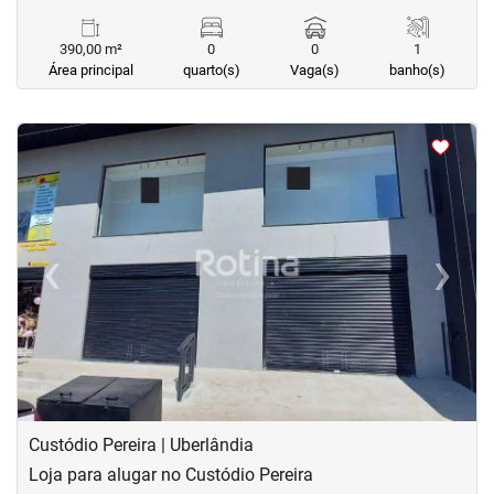
390,00 m²
0
0
1
Área principal
quarto(s)
Vaga(s)
banho(s)
<
<
<
<
‹
›
Previous
Next
Custódio Pereira | Uberlândia
Loja para alugar no Custódio Pereira