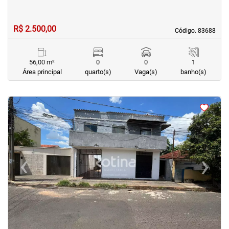
R$ 2.500,00
Código. 83688
Código. 83688
56,00 m²
0
0
1
Área principal
quarto(s)
Vaga(s)
banho(s)
<
<
<
<
‹
›
Previous
Next