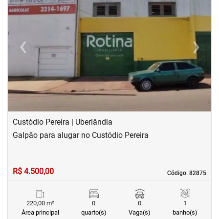
‹
›
Previous
Next
Custódio Pereira | Uberlândia
Galpão para alugar no Custódio Pereira
R$ 4.500,00
Código. 82875
Código. 82875
220,00 m²
0
0
1
Área principal
quarto(s)
Vaga(s)
banho(s)