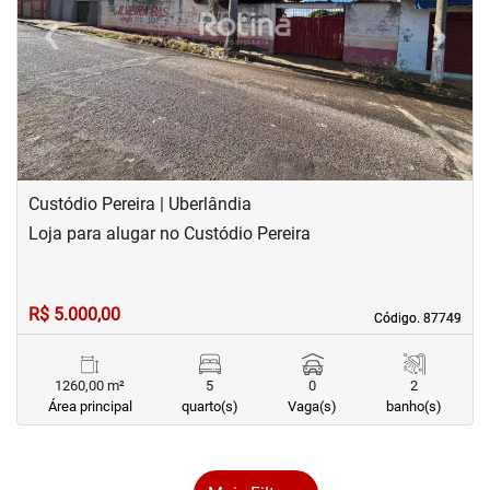
‹
›
Previous
Next
Custódio Pereira | Uberlândia
Loja para alugar no Custódio Pereira
R$ 5.000,00
Código. 87749
Código. 87749
1260,00 m²
5
0
2
Área principal
quarto(s)
Vaga(s)
banho(s)