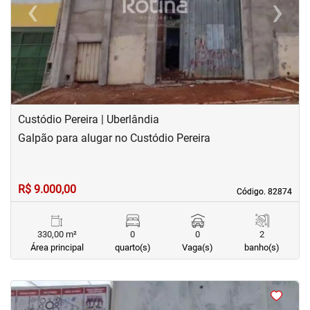
‹
›
Previous
Next
Custódio Pereira | Uberlândia
Galpão para alugar no Custódio Pereira
R$ 9.000,00
Código. 82874
Código. 82874
330,00 m²
0
0
2
Área principal
quarto(s)
Vaga(s)
banho(s)
<
<
<