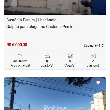
Custódio Pereira | Uberlândia
Galpão para alugar no Custódio Pereira
R$ 6.000,00
Código. 64917
Código. 64917
300,00 m²
0
0
2
Área principal
quarto(s)
Vaga(s)
banho(s)
<