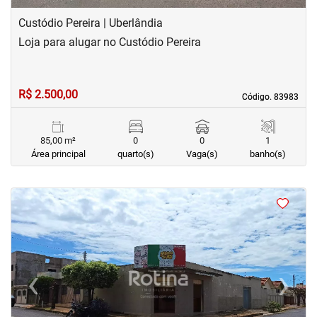
Custódio Pereira | Uberlândia
Loja para alugar no Custódio Pereira
R$ 2.500,00
Código. 83983
Código. 83983
85,00 m²
0
0
1
Área principal
quarto(s)
Vaga(s)
banho(s)
<
<
<
<
‹
›
Previous
Next