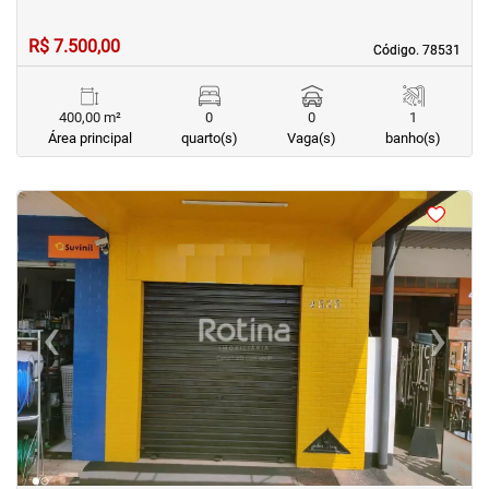
R$ 7.500,00
Código. 78531
Código. 78531
400,00 m²
0
0
1
Área principal
quarto(s)
Vaga(s)
banho(s)
<
<
<
<
‹
›
Previous
Next