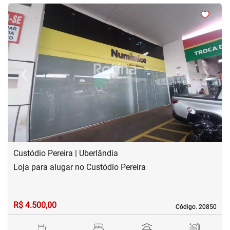
<
<
<
<
‹
›
Previous
Next
Custódio Pereira | Uberlândia
Loja para alugar no Custódio Pereira
R$ 4.500,00
Código. 20850
Código. 20850