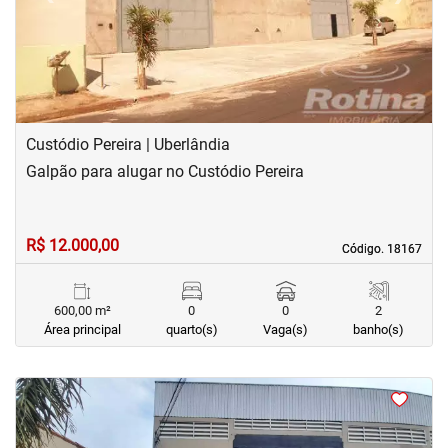
Custódio Pereira | Uberlândia
Galpão para alugar no Custódio Pereira
R$ 12.000,00
Código. 18167
Código. 18167
600,00 m²
0
0
2
Área principal
quarto(s)
Vaga(s)
banho(s)
<
<
<
<