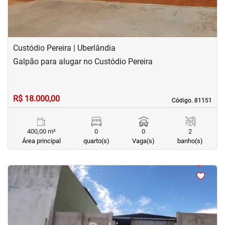
Custódio Pereira | Uberlândia
Galpão para alugar no Custódio Pereira
R$ 18.000,00
Código. 81151
Código. 81151
400,00 m²
0
0
2
Área principal
quarto(s)
Vaga(s)
banho(s)