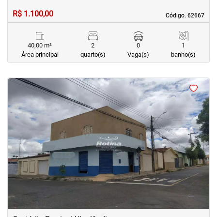
R$ 1.100,00
Código. 62667
Código. 62667
40,00 m²
2
0
1
Área principal
quarto(s)
Vaga(s)
banho(s)
<
<
<
<
‹
›
Previous
Next