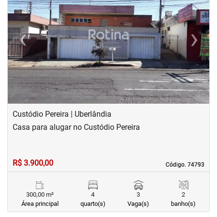
‹
›
Previous
Next
Custódio Pereira | Uberlândia
Casa para alugar no Custódio Pereira
R$ 3.900,00
Código. 74793
Código. 74793
300,00 m²
4
3
2
Área principal
quarto(s)
Vaga(s)
banho(s)