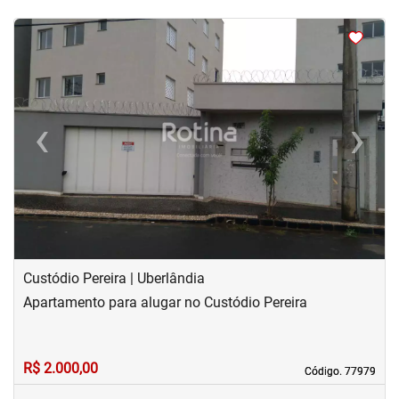
<
<
<
<
‹
›
Previous
Next
Custódio Pereira | Uberlândia
Apartamento para alugar no Custódio Pereira
R$ 2.000,00
Código. 77979
Código. 77979