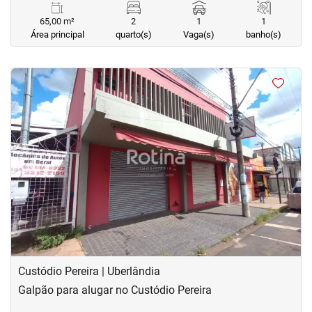
65,00 m²
2
1
1
Área principal
quarto(s)
Vaga(s)
banho(s)
<
<
<
<
‹
›
Previous
Next
Custódio Pereira | Uberlândia
Galpão para alugar no Custódio Pereira