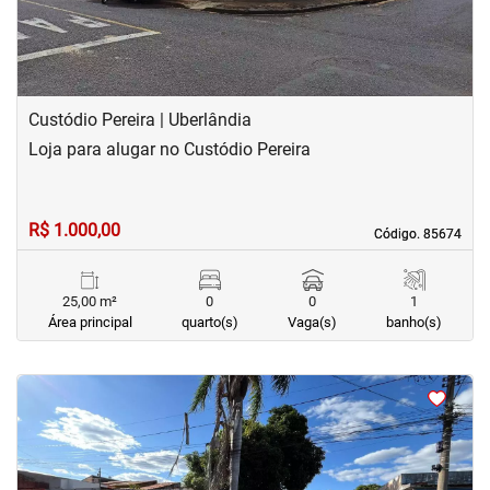
Custódio Pereira | Uberlândia
Loja para alugar no Custódio Pereira
R$ 1.000,00
Código. 85674
Código. 85674
25,00 m²
0
0
1
Área principal
quarto(s)
Vaga(s)
banho(s)
<
<
<
<