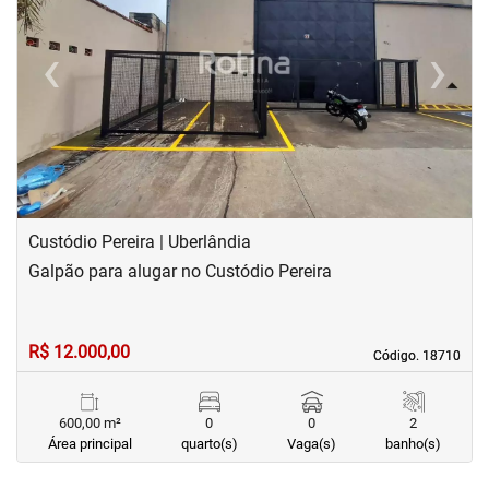
‹
›
Previous
Next
Custódio Pereira | Uberlândia
Galpão para alugar no Custódio Pereira
R$ 12.000,00
Código. 18710
Código. 18710
600,00 m²
0
0
2
Área principal
quarto(s)
Vaga(s)
banho(s)