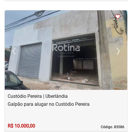
<
<
<
<
‹
›
Previous
Next
Custódio Pereira | Uberlândia
Galpão para alugar no Custódio Pereira
R$ 10.000,00
Código. 83586
Código. 83586