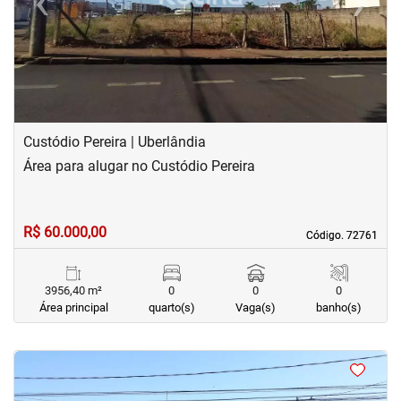
‹
›
Previous
Next
Custódio Pereira | Uberlândia
Área para alugar no Custódio Pereira
R$ 60.000,00
Código. 72761
Código. 72761
3956,40 m²
0
0
0
Área principal
quarto(s)
Vaga(s)
banho(s)
<
<
<
<