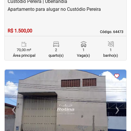
Custódio Pereira | Uberlândia
Apartamento para alugar no Custódio Pereira
R$ 1.500,00
Código. 64473
Código. 64473
70,00 m²
2
1
1
Área principal
quarto(s)
Vaga(s)
banho(s)
<
<
<
<
‹
›
Previous
Next