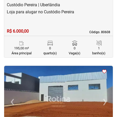
Custódio Pereira | Uberlândia
Loja para alugar no Custódio Pereira
R$ 6.000,00
Código. 80608
Código. 80608
195,00 m²
0
0
1
Área principal
quarto(s)
Vaga(s)
banho(s)
<
<
‹
›
Previous
Next