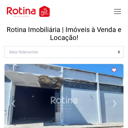
Rotina Imobiliária | Imóveis à Venda e
Locação!
<
<
<
<
‹
›
Previous
Next