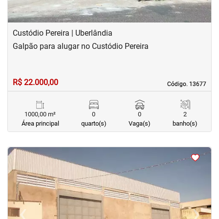
Custódio Pereira | Uberlândia
Galpão para alugar no Custódio Pereira
R$ 22.000,00
Código. 13677
Código. 13677
1000,00 m²
0
0
2
Área principal
quarto(s)
Vaga(s)
banho(s)
<
<
<
<
‹
›
Previous
Next