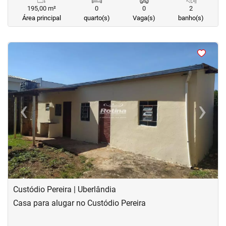
195,00 m²
0
0
2
Área principal
quarto(s)
Vaga(s)
banho(s)
<
<
<
<
‹
›
Previous
Next
Custódio Pereira | Uberlândia
Casa para alugar no Custódio Pereira