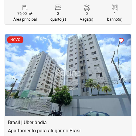
76,00 m²
3
0
1
Área principal
quarto(s)
Vaga(s)
banho(s)
<
<
<
<
NOVO
‹
›
Previous
Next
Brasil | Uberlândia
Apartamento para alugar no Brasil