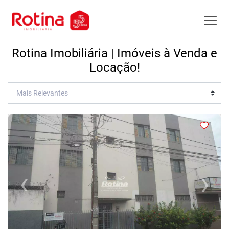
Rotina Imobiliária | Imóveis à Venda e
Locação!
<
<
<
<
‹
›
Previous
Next